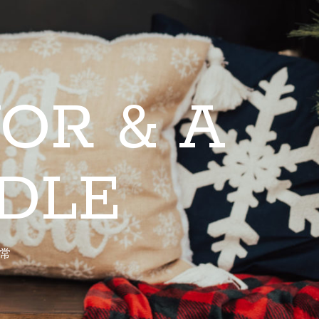
OR & A
DLE
常