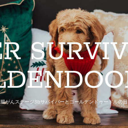
R SURVIV
LDENDOO
直腸がんステージ3bサバイバーとゴールデンドゥードルの日