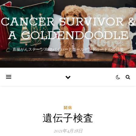
CANCER SURVIVOR &
A GOLDENDOODLE
直腸がんステージ3bサバイバーとゴールデンドゥードルの日常
闘病
遺伝子検査
2021年4月28日